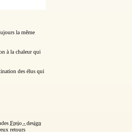
toujours la même
on à la chaleur qui
tination des élus qui
tudes
Freio - design
reux retours