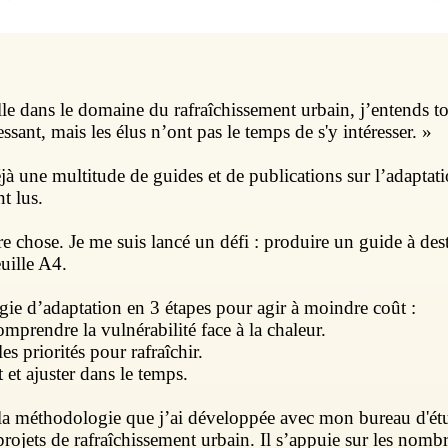
lle dans le domaine du rafraîchissement urbain, j’entends 
essant, mais les élus n’ont pas le temps de s'y intéresser. »
éjà une multitude de guides et de publications sur l’adaptati
t lus.
tre chose. Je me suis lancé un défi : produire un guide à des
euille A4.
égie d’adaptation en 3 étapes pour agir à moindre coût :
omprendre la vulnérabilité face à la chaleur.
 les priorités pour rafraîchir.
 et ajuster dans le temps.
la méthodologie que j’ai développée avec mon bureau d'é
rojets de rafraîchissement urbain. Il s’appuie sur les nomb