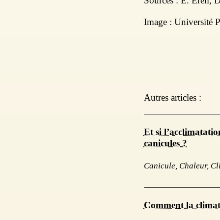
Sources : E. Erell, 
Image : Université
Autres articles :
Et si l’acclimatati
canicules ?
Canicule, Chaleur, C
Comment la climati