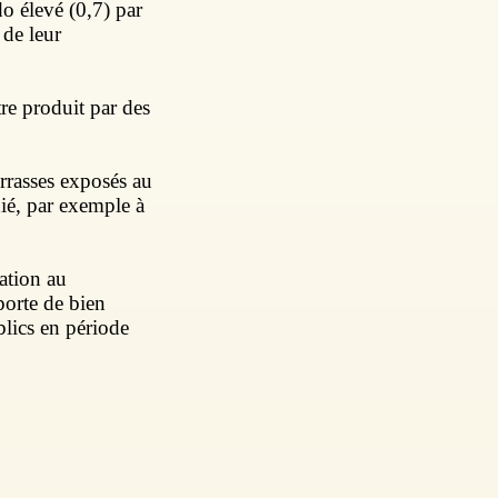
do élevé (0,7) par
 de leur
tre produit par des
terrasses exposés au
dié, par exemple à
tation au
porte de bien
blics en période