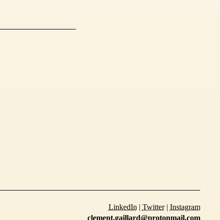
LinkedIn
|
Twitter
|
Instagram
clement.gaillard@protonmail.com