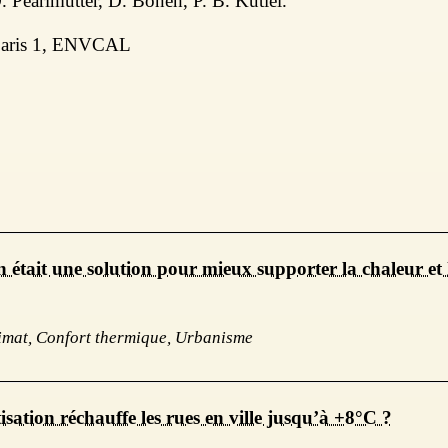
D. Pearlmutter, D. Boneh, P. B. Kutiel.
 Paris 1, ENVCAL
on était une solution pour mieux supporter la chaleur et 
limat, Confort thermique, Urbanisme
sation réchauffe les rues en ville jusqu’à +8°C ?