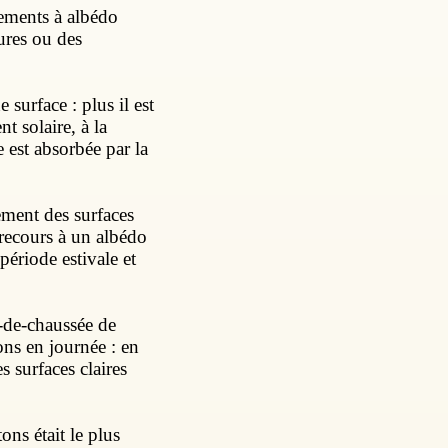
tements à albédo
ures ou des
 surface : plus il est
t solaire, à la
e est absorbée par la
ement des surfaces
 recours à un albédo
période estivale et
z-de-chaussée de
ons en journée : en
s surfaces claires
ons était le plus