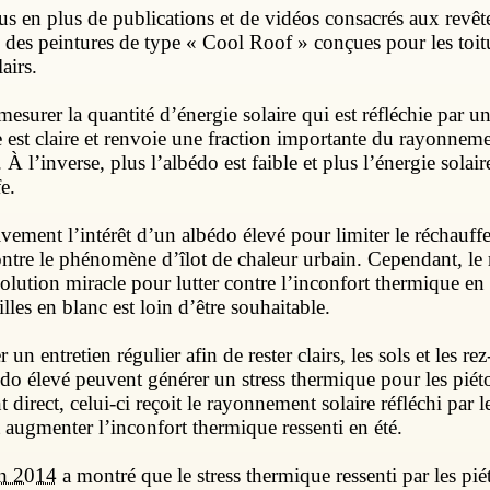
us en plus de publications et de vidéos consacrés aux revê
se des peintures de type « Cool Roof » conçues pour les toit
airs.
surer la quantité d’énergie solaire qui est réfléchie par une
e est claire et renvoie une fraction importante du rayonnemen
À l’inverse, plus l’albédo est faible et plus l’énergie solair
e.
ement l’intérêt d’un albédo élevé pour limiter le réchauff
contre le phénomène d’îlot de chaleur urbain. Cependant, le
solution miracle pour lutter contre l’inconfort thermique en 
lles en blanc est loin d’être souhaitable.
n entretien régulier afin de rester clairs, les sols et les re
do élevé peuvent générer un stress thermique pour les piét
irect, celui-ci reçoit le rayonnement solaire réfléchi par le
t augmenter l’inconfort thermique ressenti en été.
en 2014
a montré que le stress thermique ressenti par les piét