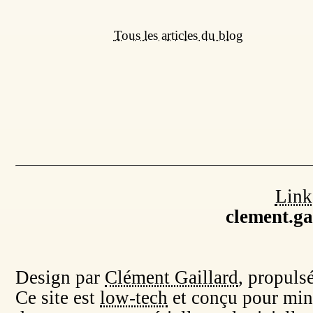
Tous les articles du blog
Link
clement.g
Design par
Clément Gaillard
, propuls
Ce site est
low-tech
et conçu pour min