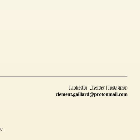
LinkedIn
|
Twitter
|
Instagram
clement.gaillard@protonmail.com
ue.