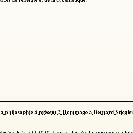
la philosophie à présent ? Hommage à Bernard Stiegle
 décédé le 5 août 2020, laissant derrière lui une œuvre ph